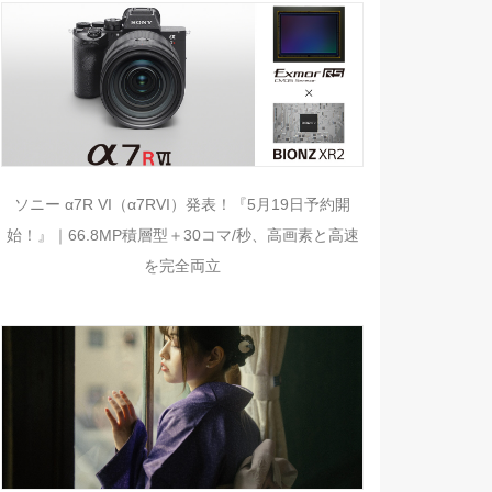
ソニー α7R VI（α7RVI）発表！『5月19日予約開
始！』｜66.8MP積層型＋30コマ/秒、高画素と高速
を完全両立