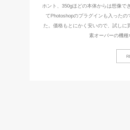
ホント、350gほどの本体からは想像
てPhotoshopのプラグインも入っ
た。価格もとにかく安いので、試しに買
素オーバーの機種
R