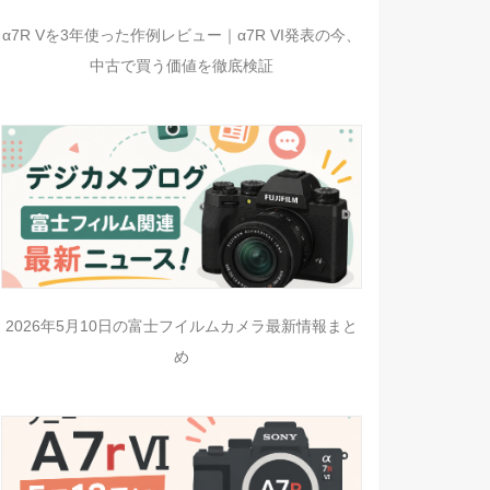
α7R Vを3年使った作例レビュー｜α7R VI発表の今、
中古で買う価値を徹底検証
2026年5月10日の富士フイルムカメラ最新情報まと
め