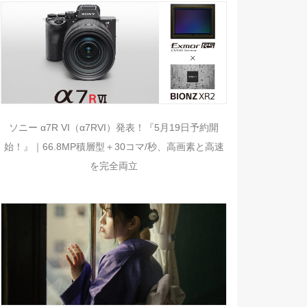
ソニー α7R VI（α7RVI）発表！『5月19日予約開
始！』｜66.8MP積層型＋30コマ/秒、高画素と高速
を完全両立