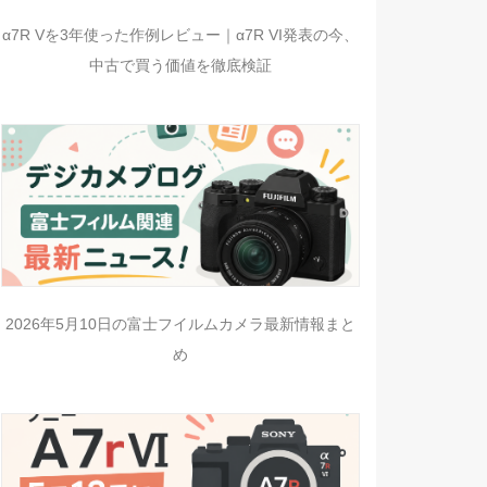
α7R Vを3年使った作例レビュー｜α7R VI発表の今、
中古で買う価値を徹底検証
2026年5月10日の富士フイルムカメラ最新情報まと
め