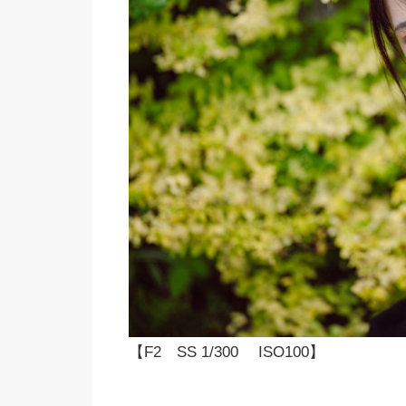
【F2 SS 1/300 ISO100】