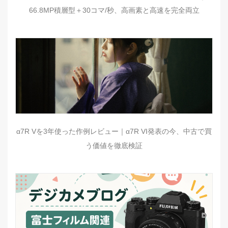
66.8MP積層型＋30コマ/秒、高画素と高速を完全両立
α7R Vを3年使った作例レビュー｜α7R VI発表の今、中古で買
う価値を徹底検証