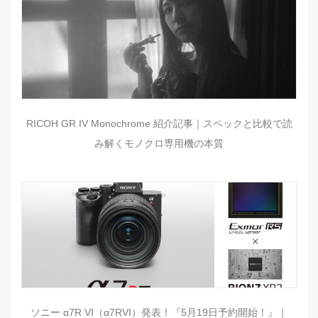
RICOH GR IV Monochrome 紹介記事｜スペックと比較で読
み解くモノクロ専用機の本質
ソニー α7R VI（α7RVI）発表！『5月19日予約開始！』｜